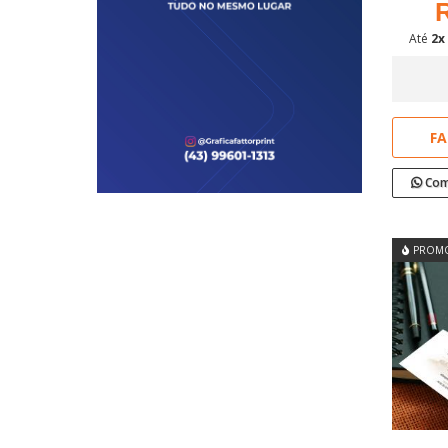
R
Até
2x
FA
Com
PROM