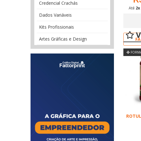
Credencial Crachás
Até
2x
Dados Variáveis
Kits Profissionais
V
Artes Gráficas e Design
FA
FORMA
Com
ROTUL