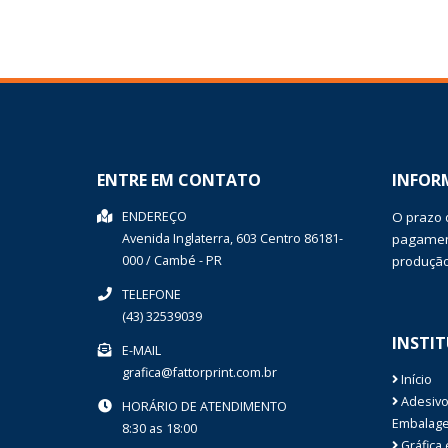
ENTRE EM CONTATO
INFOR
ENDEREÇO
O prazo 
Avenida Inglaterra, 603
Centro
86181-
pagament
000
/
Cambé
- PR
produçã
TELEFONE
(43) 32539039
INSTI
E-MAIL
grafica@fattorprint.com.br
Início
Adesivo
HORÁRIO DE ATENDIMENTO
Embalag
8:30 as 18:00
Gráfica