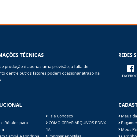
MAÇÕES TÉCNICAS
REDES S
de produção é apenas uma previsão, a falta de
o dentre outros fatores podem ocasionar atraso na
FACEBO
o
TUCIONAL
CADAS
Fale Conosco
Meus da
 e Rótulos para
COMO GERAR ARQUIVOS PDF/X-
Pagamen
em
1A
Meus Pe
 em Cambé e Londrina
Imprimir Apostilas
Carrinho