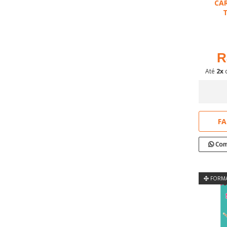
CAR
R
Até
2x
FA
Com
FORMA