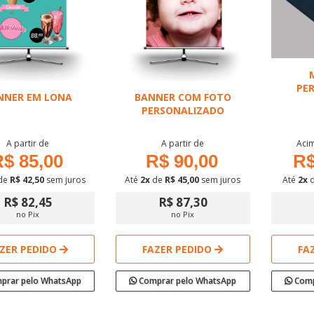
PE
NNER EM LONA
BANNER COM FOTO
PERSONALIZADO
A partir de
A partir de
Acim
$ 85,00
R$ 90,00
R$
de
R$ 42,50
sem juros
Até
2x
de
R$ 45,00
sem juros
Até
2x
R$ 82,45
R$ 87,30
no Pix
no Pix
ZER PEDIDO
FAZER PEDIDO
FA
prar pelo WhatsApp
Comprar pelo WhatsApp
Comp