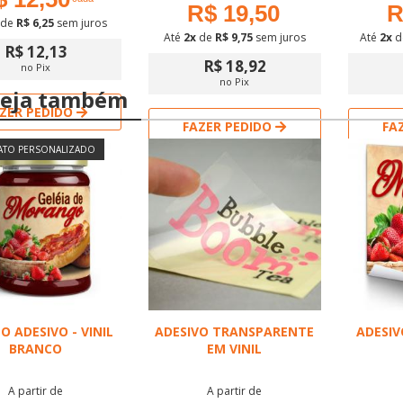
R$ 19,50
R
de
R$ 6,25
sem juros
Até
2x
de
R$ 9,75
sem juros
Até
2x
d
R$ 12,13
R$ 18,92
no Pix
no Pix
eja também
ZER PEDIDO
FAZER PEDIDO
FA
TO PERSONALIZADO
prar pelo WhatsApp
Comprar pelo WhatsApp
Comp
O ADESIVO - VINIL
ADESIVO TRANSPARENTE
ADESIV
BRANCO
EM VINIL
A partir de
A partir de