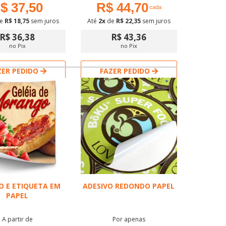
$ 37,50
R$ 44,70
cada
e
R$ 18,75
sem juros
Até
2x
de
R$ 22,35
sem juros
R$ 36,38
R$ 43,36
no Pix
no Pix
ZER PEDIDO
FAZER PEDIDO
rar pelo WhatsApp
Comprar pelo WhatsApp
O E ETIQUETA EM
ADESIVO REDONDO PAPEL
PAPEL
A partir de
Por apenas