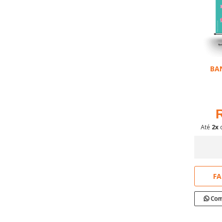
BA
R
Até
2x
FA
Com